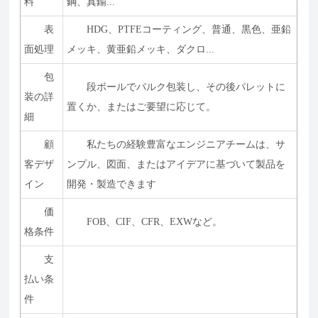
料
鋼、真鍮...
表
HDG、PTFEコーティング、普通、黒色、亜鉛
面処理
メッキ、黄亜鉛メッキ、ダクロ...
包
段ボールでバルク包装し、その後パレットに
装の詳
置くか、またはご要望に応じて。
細
顧
私たちの経験豊富なエンジニアチームは、サ
客デザ
ンプル、図面、またはアイデアに基づいて製品を
イン
開発・製造できます
価
FOB、CIF、CFR、EXWなど。
格条件
支
払い条
件