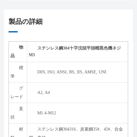
製品の詳細
物
ステンレス鋼304十字沈頭平頭帽黒色機ネジ
M3
品
標
DIN, ISO, ANSI, BS, JIS, AMSE, UNI
準
グ
A2, A4
レード
直
M1.4-M12
径
材
ステンレス鋼304316、炭素鋼35#、45#、合金