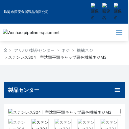
珠海市恒安金属製品有限公司
アリババ製品センター
ネジ
機械ネジ
ステンレス304十字沈頭平頭キャップ黒色機械ネジM3
製品センター