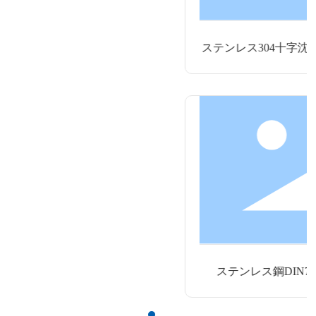
ステンレス304十字沈頭平頭キャップ黒色機械
ジM3
ステンレス鋼DIN7991内六角沈頭平頭ねじ